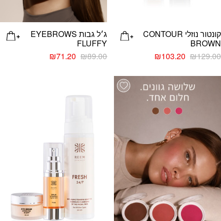
קונטור נוזלי CONTOUR
ג׳ל גבות EYEBROWS
FLUFFY
BROWN
₪
71.20
₪
89.00
₪
103.20
₪
129.00
list
Add wishlist