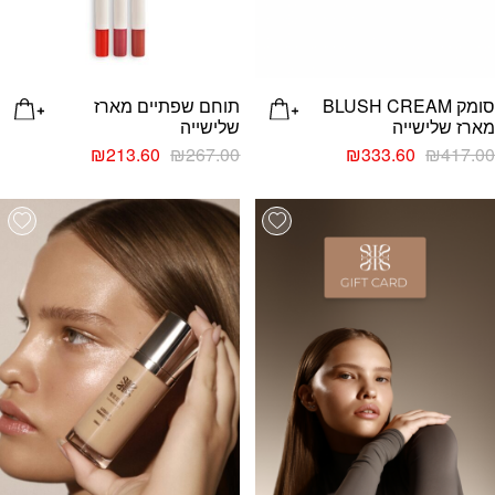
סומק BLUSH CREAM
תוחם שפתיים מארז
מארז שלישייה
שלישייה
₪
213.60
₪
267.00
₪
333.60
₪
417.00
list
Add wishlist