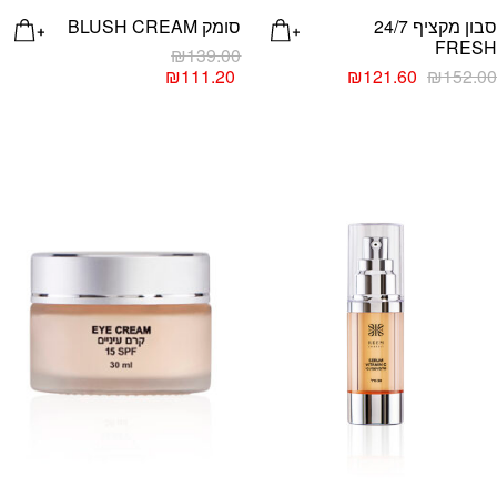
סבון מקציף 24/7
סומק BLUSH CREAM
FRESH
₪
139.00
₪
111.20
₪
121.60
₪
152.00
למוצר
זה
list
Add wishlist
יש
מספר
סוגים.
ניתן
לבחור
את
האפשרויות
בעמוד
המוצר