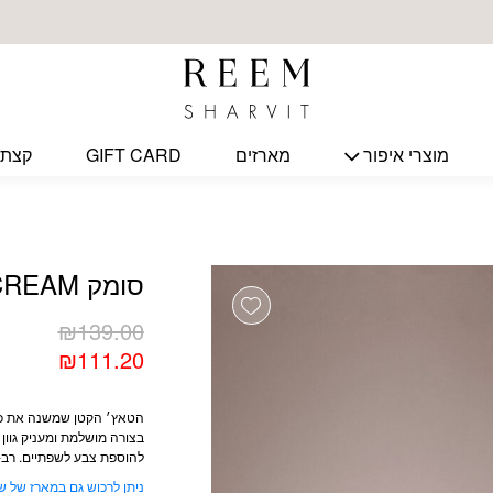
כמות סומק BLUSH CREAM
מוצרי איפור
מארזים
GIFT CARD
קצת 
סומק BLUSH CREAM
Add wishlist
₪
139.00
₪
111.20
הטאץ׳ הקטן שמשנה את כל 
בצורה מושלמת ומעניק גוון 
להוספת צבע לשפתיים. רב-שי
ניתן לרכוש גם במארז של ש