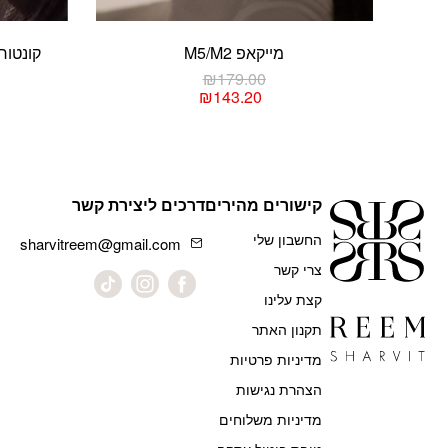
מייקאפ M5/M2
קונטור נוזלי N
₪
179.00
₪
143.20
למוצר
זה
יש
מספר
קישורים מהירים
דרכים ליצירת קשר
סוגים.
ניתן
החשבון שלי
sharvitreem@gmail.com
לבחור
צרי קשר
את
האפשרויות
קצת עלינו
בעמוד
תקנון האתר
המוצר
מדיניות פרטיות
הצהרת נגישות
מדיניות משלוחים