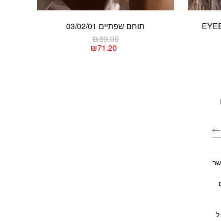
תוחם שפתיים 03/02/01
₪
89.00
₪
71.20
למוצר
זה
יש
מספר
סוגים.
ניתן
לבחור
את
האפשרויות
בעמוד
שר
המוצר
ם
ל