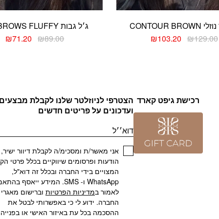
CONTOUR BROW
ג׳ל גבות EYEBROWS FLUFFY
₪
71.20
₪
89.00
₪
103.20
₪
129.00
רכישת גיפט קארד
הצטרפי לניוזלטר שלנו לקבלת מבצעים
ועדכונים על פריטים חדשים
דוא׳׳ל
אני מאשר/ת ומסכימ/ה לקבלת דיוור ישיר,
הודעות ופרסומים שיווקיים בכלל פרטי הק
המצויים בידי החברה ובכלל זה דוא"ל,
WhatsApp ו- SMS. המידע ייאסף בהתא
לאמור ב
מדיניות הפרטיות
וברישום מאגרי
החברה. ידוע לי כי באפשרותי לבטל את
ההסכמה בכל עת באיזור האישי או בפנייה 