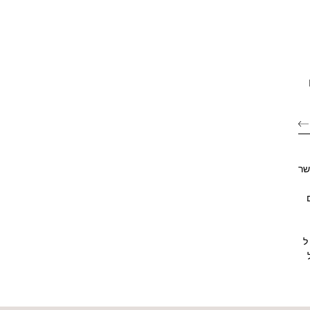
שר
ם
ל