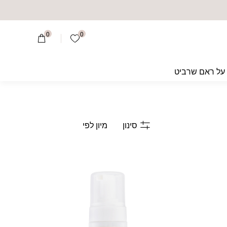
0
0
הרשימה שלי
על ראם שרביט
סינון
Add wishlist
Add wishlist