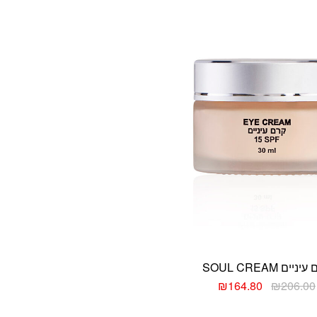
לבחור
את
האפשרויות
בעמוד
המוצר
ניים SOUL CREAM
₪
164.80
₪
206.00