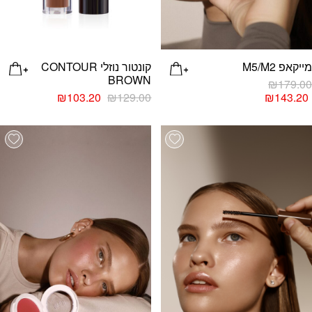
מייקאפ M5/M2
קונטור נוזלי CONTOUR
BROWN
₪
179.00
₪
103.20
₪
129.00
₪
143.20
מוצר
ה
list
Add wishlist
ש
ספר
וגים.
יתן
בחור
ת
אפשרויות
עמוד
מוצר