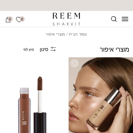
בחזרה למעלה
Skip to Content
הרשימה של
0
0
עמוד הבית
/ מוצרי איפור
מוצרי איפור
סינון
list
Add wishlist