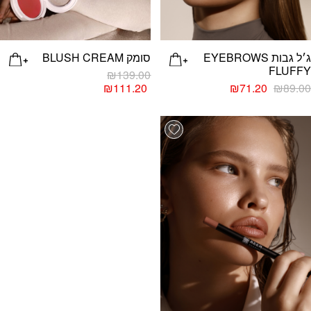
ג׳ל גבות EYEBROWS
סומק BLUSH CREAM
FLUFFY
₪
139.00
₪
111.20
₪
71.20
₪
89.00
למוצר
זה
Add wishlist
יש
מספר
סוגים.
ניתן
לבחור
את
האפשרויות
בעמוד
המוצר