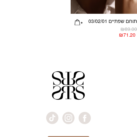
תוחם שפתיים 03/02/01
₪
89.00
₪
71.20
מוצר
ה
ש
ספר
וגים.
יתן
בחור
ת
אפשרויות
עמוד
מוצר