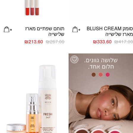
סומק BLUSH CREAM
תוחם שפתיים מארז
מארז שלישייה
שלישייה
₪
213.60
₪
267.00
₪
333.60
₪
417.00
list
Add wishlist