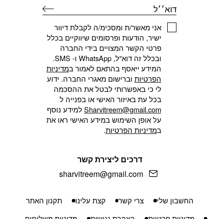
דוא׳׳ל
אני מאשר/ת ומסכימ/ה לקבלת דיוור
ישיר, הודעות ופרסומים שיווקיים בכלל
פרטי הקשר המצויים בידי החברה
ובכלל זה דוא"ל, WhatsApp ו- SMS.
המידע ייאסף בהתאם לאמור ב
מדיניות
הפרטיות
וברישום מאגרי החברה. ידוע
לי כי באפשרותי לבטל את ההסכמה
בכל עת באיזור האישי או בפנייה ל
Sharvitreem@gmail.com
למידע נוסף
על אופן השימוש במידע האישי ראו את
ב
מדיניות הפרטיות
.
דרכים ליצירת קשר
sharvitreem@gmail.com
החשבון שלי
צרי קשר
קצת עלינו
תקנון האתר
מדיניות פרטיות
הצהרת נגישות
מדיניות משלוחים