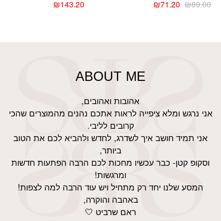
₪
143.20
₪
71.20
₪
89.00
למוצר
זה
יש
מספר
סוגים.
ניתן
ABOUT ME
לבחור
את
אהובות ואהובים,
האפשרויות
אני נרגש ומלא ציפייה לראות אתכם נהנים מהמוצרים שהכי
בעמוד
קרובים לליבי.
המוצר
אני תמיד חושב איך לשדרג, לחדש ולהביא לכם את הטוב
ביותר,
וסקופ קטן- כבר עכשיו מחכות לכם הרבה הפתעות חדשות
ומרגשות!
המסע שלנו יחד רק מתחיל ויש עוד הרבה למה לצפות!
באהבה והוקרה,
ראם שרביט 🤍