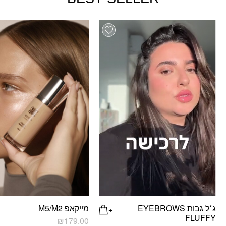
Add wishlist
ג׳ל גבות EYEBROWS
מייקאפ M5/M2
FLUFFY
₪
179.00